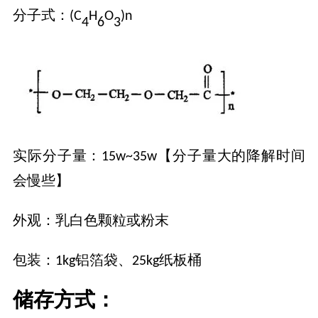
分子式
：
(C
H
O
)n
4
6
3
实际分子量
：
【
分子量大的降解时间
15w~35w
会慢些
】
外观
：乳白色颗粒或粉末
包装
：
铝箔袋
、
纸板桶
1kg
25kg
储存方式：